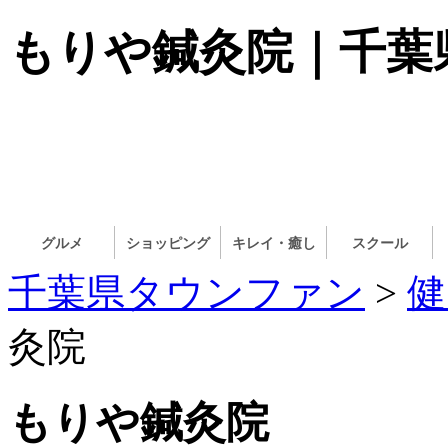
もりや鍼灸院｜千葉
グルメ
ショッピング
キレイ・癒し
スクール
千葉県タウンファン
>
健
灸院
もりや鍼灸院