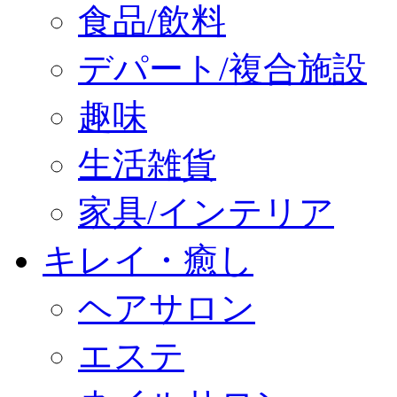
食品/飲料
デパート/複合施設
趣味
生活雑貨
家具/インテリア
キレイ・癒し
ヘアサロン
エステ