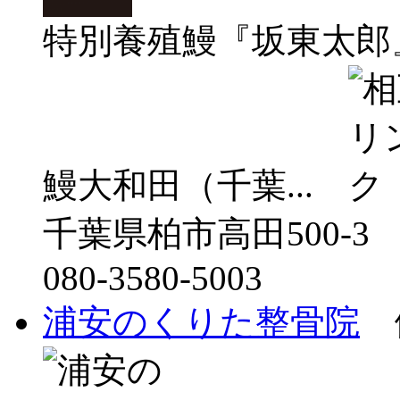
特別養殖鰻『坂東太郎
鰻大和田（千葉...
千葉県柏市高田500-3
080-3580-5003
浦安のくりた整骨院
健