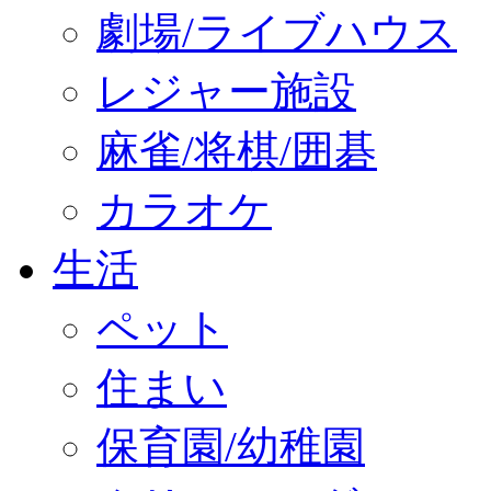
劇場/ライブハウス
レジャー施設
麻雀/将棋/囲碁
カラオケ
生活
ペット
住まい
保育園/幼稚園