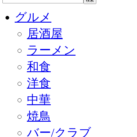
グルメ
居酒屋
ラーメン
和食
洋食
中華
焼鳥
バー/クラブ