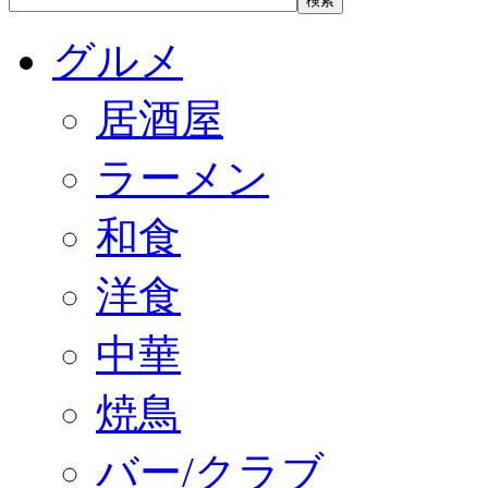
グルメ
居酒屋
ラーメン
和食
洋食
中華
焼鳥
バー/クラブ