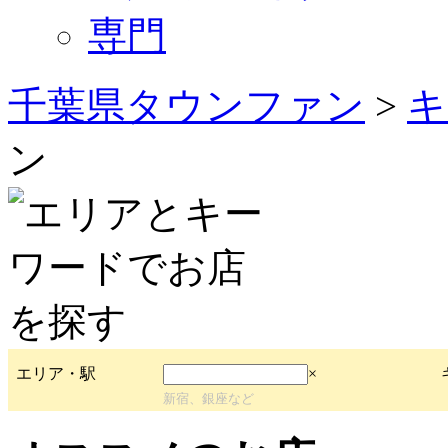
専門
千葉県タウンファン
>
キ
ン
エリア・駅
×
新宿、銀座など