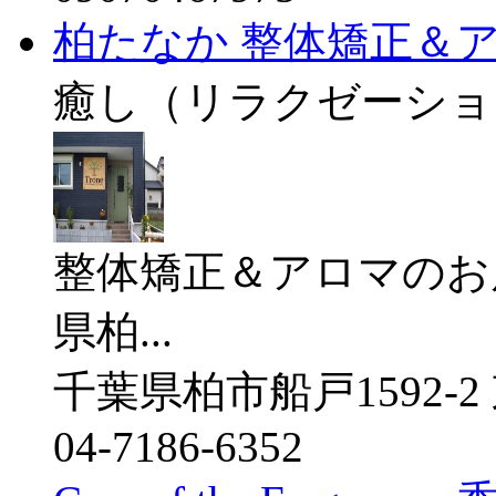
柏たなか 整体矯正＆アロ
癒し（リラクゼーショ
整体矯正＆アロマのお店
県柏...
千葉県柏市船戸1592-2 
04-7186-6352