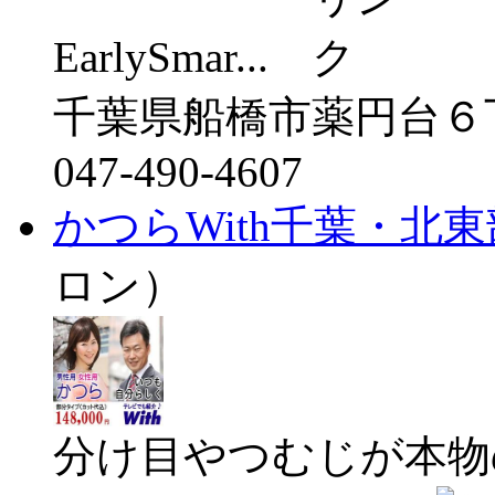
EarlySmar...
千葉県船橋市薬円台６
047-490-4607
かつらWith千葉・北
ロン）
分け目やつむじが本物