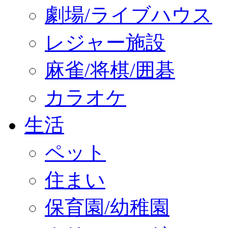
劇場/ライブハウス
レジャー施設
麻雀/将棋/囲碁
カラオケ
生活
ペット
住まい
保育園/幼稚園