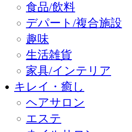
食品/飲料
デパート/複合施設
趣味
生活雑貨
家具/インテリア
キレイ・癒し
ヘアサロン
エステ