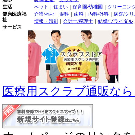
生活
ペット
｜
住まい
｜
保育園/幼稚園
｜
クリーニン
健康医療福
介護/福祉
｜
眼科
｜
歯科
｜
内科/外科
｜
病院/ク
祉
情報・印刷
｜
会計士/税理士
｜
結婚/ブライダル
サービス
医療用スクラブ通販なら