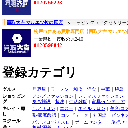
0120766223
買取大吉 マルエツ牧の原店
ショッピング（アクセサリー
松戸市にある買取専門店【買取大吉 マルエツ牧
千葉県松戸市牧の原2-10
0120598842
登録カテゴリ
グルメ
居酒屋
｜
ラーメン
｜
和食
｜
洋食
｜
中華
｜
焼鳥
ショッピン
メンズファッション
｜
レディスファッション
グ
複合施設
｜
趣味
｜
生活雑貨
｜
家具/インテリア
キレイ・癒
ヘアサロン
｜
エステ
｜
ネイルサロン
｜
美容/コ
し
塾/家庭教師
｜
コンピュータ
｜
外国語
｜
ビジネス
スクール
パチンコ/パチスロ
｜
ゲームセンター
｜
旅行/ア
遊ぶ
将棋/囲碁
｜
カラオケ
｜