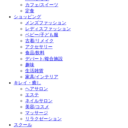
カフェ/スイーツ
定食
ショッピング
メンズファッション
レディスファッション
ベビー/子ども服
古着/リメイク
アクセサリー
食品/飲料
デパート/複合施設
趣味
生活雑貨
家具/インテリア
キレイ・癒し
ヘアサロン
エステ
ネイルサロン
美容/コスメ
マッサージ
リラクゼーション
スクール