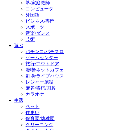
塾/家庭教師
コンピュータ
外国語
ビジネス/専門
スポーツ
音楽/ダンス
芸術
遊ぶ
パチンコ/パチスロ
ゲームセンター
旅行/アウトドア
漫喫/ネットカフェ
劇場/ライブハウス
レジャー施設
麻雀/将棋/囲碁
カラオケ
生活
ペット
住まい
保育園/幼稚園
クリーニング