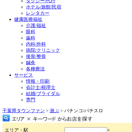
タクシー/代行
ホテル/旅館/民宿
レンタカー
健康医療福祉
介護/福祉
眼科
歯科
内科/外科
病院/クリニック
接骨/整骨
鍼灸
各種療法
サービス
情報・印刷
会計士/税理士
結婚/ブライダル
専門
千葉県タウンファン
>
遊ぶ
> パチンコ/パチスロ
エリア・駅
×