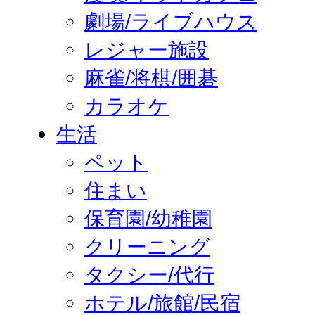
劇場/ライブハウス
レジャー施設
麻雀/将棋/囲碁
カラオケ
生活
ペット
住まい
保育園/幼稚園
クリーニング
タクシー/代行
ホテル/旅館/民宿