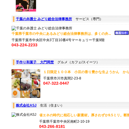
千葉の弁護士 みどり総合法律事務所
サービス（専門）
千葉県千葉市の中央にあるみどり総合法律事務所は、多くの弁...
千葉県千葉市中央区中央3丁目10番4号マーキュリー千葉9階
043-224-2233
手作り和菓子 大門岡埜
グルメ（カフェ/スイーツ）
１日限定１００本 小豆の香り豊かな生ようかん から
千葉県市川市真間2-23-8
047-322-0447
株式会社ASJ
生活（住まい）
省エネの時代に相応しい新素材。厚さわずか9.5ミリ。断熱
千葉県千葉市中央区南町2-10-19
043-266-8181