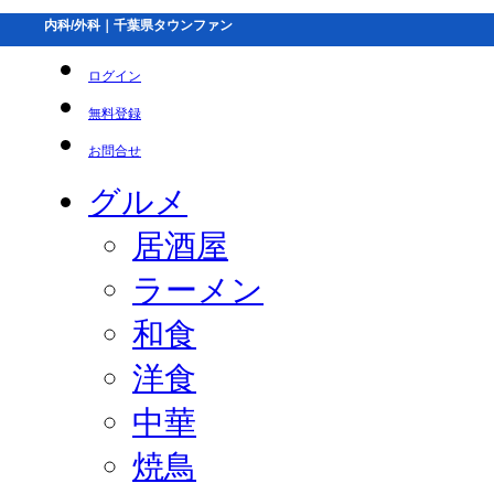
内科/外科｜千葉県タウンファン
ログイン
無料登録
お問合せ
グルメ
居酒屋
ラーメン
和食
洋食
中華
焼鳥