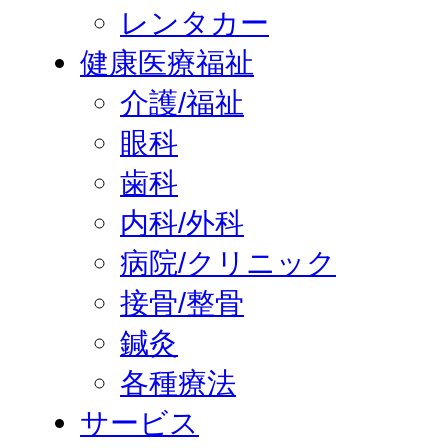
レンタカー
健康医療福祉
介護/福祉
眼科
歯科
内科/外科
病院/クリニック
接骨/整骨
鍼灸
各種療法
サービス