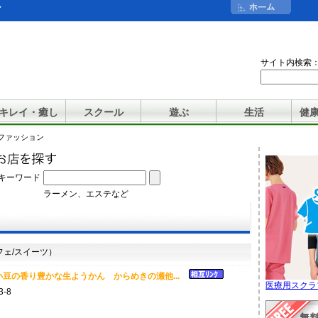
ン
サイト内検索
キレイ・癒し
スクール
遊ぶ
生活
健
ズファッション
キーワード
ラーメン、エステなど
ェ/スイーツ）
豆の香り豊かな生ようかん からめきの瀬他...
医療用スクラ
-8