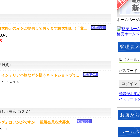
ホームページ
東太郎』のみをご提供しております鰻大和田（千葉...
格安ホームペ
0-3
3
管理者メ
ID（メール
活雑貨）
パスワード
インテリア小物などを扱うネットショップで...
－１７－１５
登録がお済
パスワード
し（美容/コスメ）
お店から
グ』はいかがですか！ 新規会員を大募集...
5-11
ホームペ