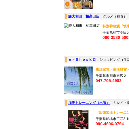
鰻大和田 柏高田店
グルメ（和食）
特別養殖鰻『坂
千葉県柏市高田50
080-3580-500
ｅ－Ｓｈｏｐヒロ
ショッピング（生
生活家電・生活雑貨・
千葉県市川市末広２
047-705-4982
加圧トレーニング（出張）
キレイ・癒
『出張加圧トレーニン
千葉県船橋市三咲2-1
090-4606-0794