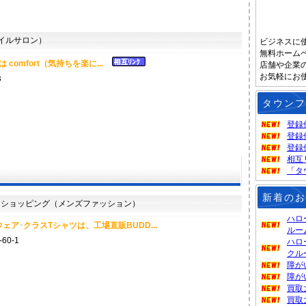
イルサロン）
ビジネスに
無料ホーム
は comfort（気持ちを楽に...
店舗や企業
お気軽にお
３
タウンフ
登録
登録
登録
相互
「タ
新着のお
ショッピング（メンズファッション）
ハロ
ア･クラスTシャツは、工場直販BUDD...
ルー
0-1
ハロ
クル
障が
障が
買取
買取