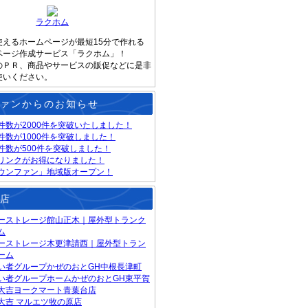
ラクホム
使えるホームページが最短15分で作れる
ページ作成サービス「ラクホム」！
のＰＲ、商品やサービスの販促などに是非
使いください。
ァンからのお知らせ
件数が2000件を突破いたしました！
件数が1000件を突破しました！
件数が500件を突破しました！
リンクがお得になりました！
ウンファン」地域版オープン！
店
ーストレージ館山正木｜屋外型トランク
ム
ーストレージ木更津請西｜屋外型トラン
ーム
い者グループかぜのおとGH中根長津町
い者グループホームかぜのおとGH東平賀
大吉ヨークマート青葉台店
大吉 マルエツ牧の原店