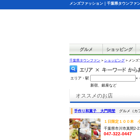
メンズファッション｜千葉県タウンファ
グルメ
ショッピング
千葉県タウンファン
>
ショッピング
> メン
エリア・駅
×
新宿、銀座など
オススメのお店
手作り和菓子 大門岡埜
グルメ（カフ
１日限定１００本 小
千葉県市川市真間2-23
047-322-0447