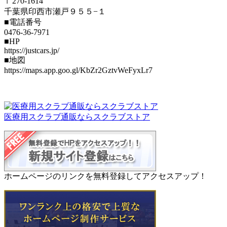
〒270-1614
千葉県印西市瀬戸９５５−１
■電話番号
0476-36-7971
■HP
https://justcars.jp/
■地図
https://maps.app.goo.gl/KbZr2GztvWeFyxLr7
医療用スクラブ通販ならスクラブストア
ホームページのリンクを無料登録してアクセスアップ！