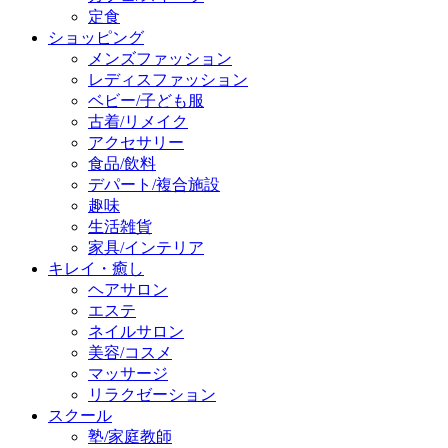
定食
ショッピング
メンズファッション
レディスファッション
ベビー/子ども服
古着/リメイク
アクセサリー
食品/飲料
デパート/複合施設
趣味
生活雑貨
家具/インテリア
キレイ・癒し
ヘアサロン
エステ
ネイルサロン
美容/コスメ
マッサージ
リラクゼーション
スクール
塾/家庭教師