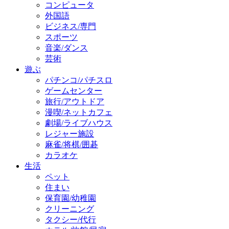
コンピュータ
外国語
ビジネス/専門
スポーツ
音楽/ダンス
芸術
遊ぶ
パチンコ/パチスロ
ゲームセンター
旅行/アウトドア
漫喫/ネットカフェ
劇場/ライブハウス
レジャー施設
麻雀/将棋/囲碁
カラオケ
生活
ペット
住まい
保育園/幼稚園
クリーニング
タクシー/代行