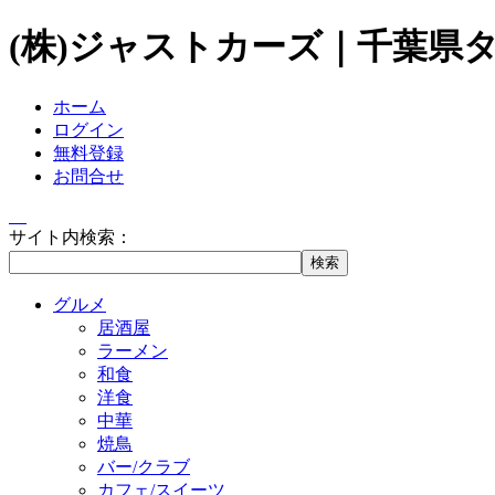
(株)ジャストカーズ｜千葉県
ホーム
ログイン
無料登録
お問合せ
サイト内検索：
グルメ
居酒屋
ラーメン
和食
洋食
中華
焼鳥
バー/クラブ
カフェ/スイーツ