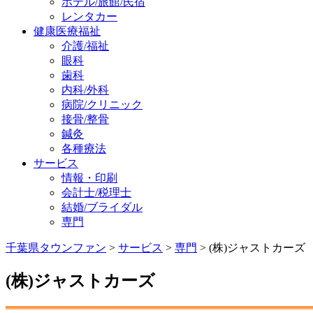
ホテル/旅館/民宿
レンタカー
健康医療福祉
介護/福祉
眼科
歯科
内科/外科
病院/クリニック
接骨/整骨
鍼灸
各種療法
サービス
情報・印刷
会計士/税理士
結婚/ブライダル
専門
千葉県タウンファン
>
サービス
>
専門
> (株)ジャストカーズ
(株)ジャストカーズ