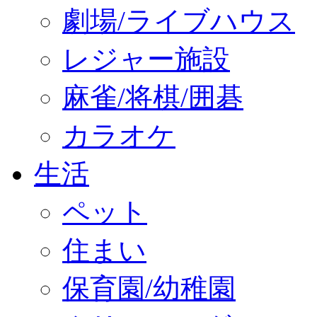
劇場/ライブハウス
レジャー施設
麻雀/将棋/囲碁
カラオケ
生活
ペット
住まい
保育園/幼稚園