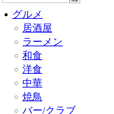
グルメ
居酒屋
ラーメン
和食
洋食
中華
焼鳥
バー/クラブ