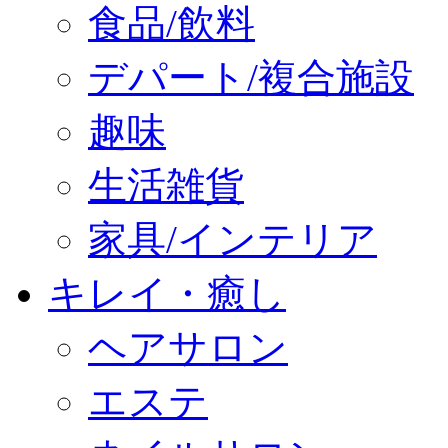
食品/飲料
デパート/複合施設
趣味
生活雑貨
家具/インテリア
キレイ・癒し
ヘアサロン
エステ