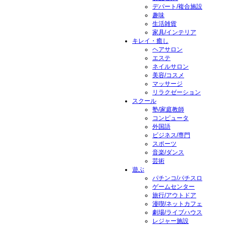
デパート/複合施設
趣味
生活雑貨
家具/インテリア
キレイ・癒し
ヘアサロン
エステ
ネイルサロン
美容/コスメ
マッサージ
リラクゼーション
スクール
塾/家庭教師
コンピュータ
外国語
ビジネス/専門
スポーツ
音楽/ダンス
芸術
遊ぶ
パチンコ/パチスロ
ゲームセンター
旅行/アウトドア
漫喫/ネットカフェ
劇場/ライブハウス
レジャー施設