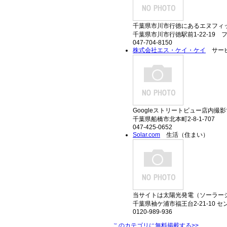
千葉県市川市行徳にあるエヌフィッ
千葉県市川市行徳駅前1-22-19 
047-704-8150
株式会社エス・ケイ・ケイ
サービ
Googleストリートビュー店内撮
千葉県船橋市北本町2-8-1-707
047-425-0652
Solar.com
生活（住まい）
当サイトは太陽光発電（ソーラーシ
千葉県袖ケ浦市福王台2-21-10 セ
0120-989-936
このカテゴリに無料掲載する>>