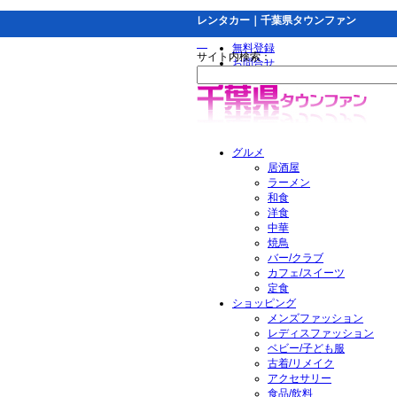
レンタカー｜千葉県タウンファン
無料登録
サイト内検索：
お問合せ
グルメ
居酒屋
ラーメン
和食
洋食
中華
焼鳥
バー/クラブ
カフェ/スイーツ
定食
ショッピング
メンズファッション
レディスファッション
ベビー/子ども服
古着/リメイク
アクセサリー
食品/飲料