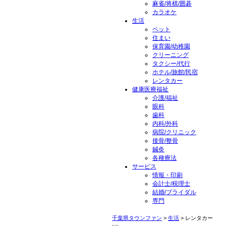
麻雀/将棋/囲碁
カラオケ
生活
ペット
住まい
保育園/幼稚園
クリーニング
タクシー/代行
ホテル/旅館/民宿
レンタカー
健康医療福祉
介護/福祉
眼科
歯科
内科/外科
病院/クリニック
接骨/整骨
鍼灸
各種療法
サービス
情報・印刷
会計士/税理士
結婚/ブライダル
専門
千葉県タウンファン
>
生活
> レンタカー