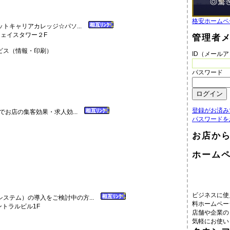
格安ホームペ
トキャリアカレッジ☆パソ...
フェイスタワー２F
管理者
ス（情報・印刷）
ID（メール
パスワード
登録がお済み
影でお店の集客効果・求人効...
パスワードを
お店か
ホーム
ビジネスに使
ステム）の導入をご検討中の方...
料ホームペー
ントラルビル1F
店舗や企業の
気軽にお使い