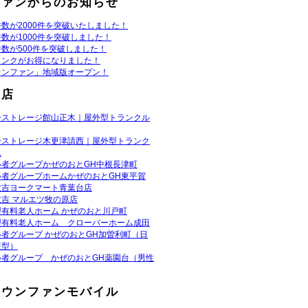
ファンからのお知らせ
数が2000件を突破いたしました！
数が1000件を突破しました！
数が500件を突破しました！
リンクがお得になりました！
ウンファン」地域版オープン！
お店
ーストレージ館山正木｜屋外型トランクル
ーストレージ木更津請西｜屋外型トランク
ム
い者グループかぜのおとGH中根長津町
い者グループホームかぜのおとGH東平賀
大吉ヨークマート青葉台店
吉 マルエツ牧の原店
型有料老人ホーム かぜのおと川戸町
型有料老人ホーム クローバーホーム成田
者グループ かぜのおとGH加曽利町（日
援型）
い者グループ かぜのおとGH薬園台（男性
タウンファンモバイル