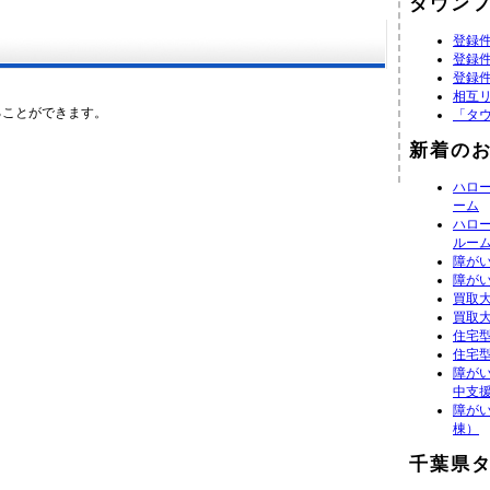
タウン
登録件
登録件
登録件
相互
ることができます。
「タ
新着の
ハロ
ーム
ハロ
ルー
障が
障が
買取
買取大
住宅
住宅
障がい
中支
障が
棟）
千葉県