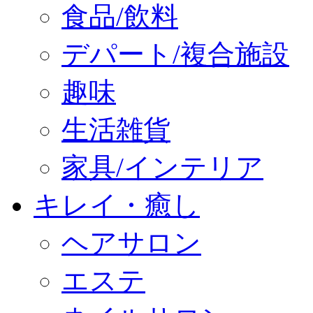
食品/飲料
デパート/複合施設
趣味
生活雑貨
家具/インテリア
キレイ・癒し
ヘアサロン
エステ