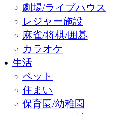
劇場/ライブハウス
レジャー施設
麻雀/将棋/囲碁
カラオケ
生活
ペット
住まい
保育園/幼稚園