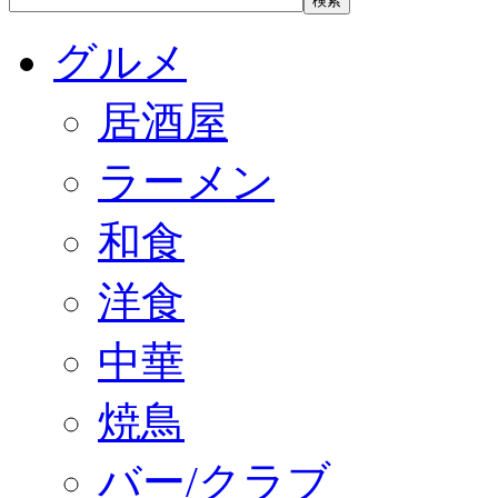
グルメ
居酒屋
ラーメン
和食
洋食
中華
焼鳥
バー/クラブ