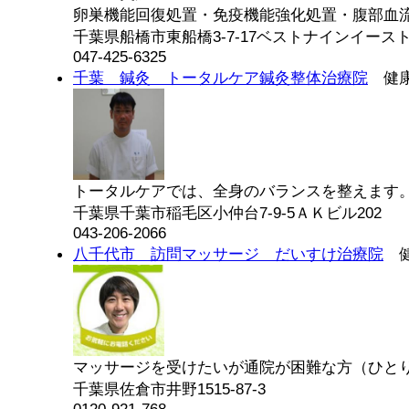
卵巣機能回復処置・免疫機能強化処置・腹部血流促
千葉県船橋市東船橋3-7-17ベストナインイースト
047-425-6325
千葉 鍼灸 トータルケア鍼灸整体治療院
健康
トータルケアでは、全身のバランスを整えます。ま
千葉県千葉市稲毛区小仲台7-9-5ＡＫビル202
043-206-2066
八千代市 訪問マッサージ だいすけ治療院
健
マッサージを受けたいが通院が困難な方（ひとりで
千葉県佐倉市井野1515-87-3