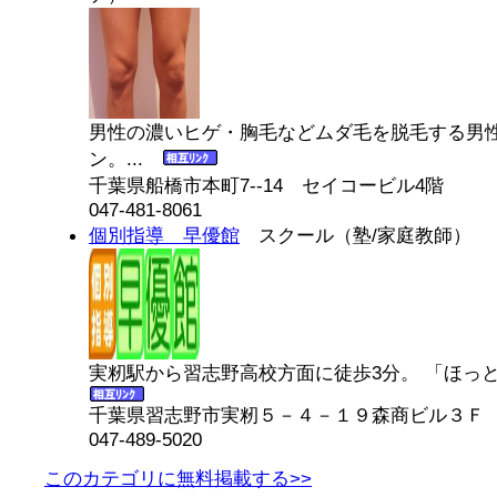
男性の濃いヒゲ・胸毛などムダ毛を脱毛する男
ン。...
千葉県船橋市本町7--14 セイコービル4階
047-481-8061
個別指導 早優館
スクール（塾/家庭教師）
実籾駅から習志野高校方面に徒歩3分。 「ほっと
千葉県習志野市実籾５－４－１９森商ビル３Ｆ
047-489-5020
このカテゴリに無料掲載する>>