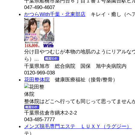
千葉県船橋市薬円台６丁目１番１号薬園台駅ビル
047-490-4607
かつらWith千葉・北東部店
キレイ・癒し（ヘ
分け目やつむじが本物の地肌のようにリアルな
ら）...
千葉県旭市 総合病院 国保 旭中央病院内
0120-969-038
花田整体院
健康医療福祉（接骨/整骨）
整体院はどこへ行っても同じって思ってませんか
千葉県佐倉市鏑木2-2-2
043-485-7777
メンズ脱毛専門エステ ＬＵＸＹ（ラグジー）
テ）