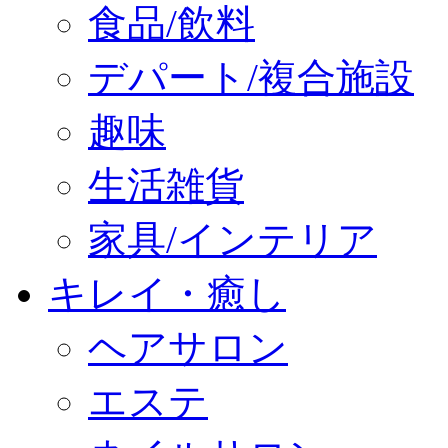
食品/飲料
デパート/複合施設
趣味
生活雑貨
家具/インテリア
キレイ・癒し
ヘアサロン
エステ