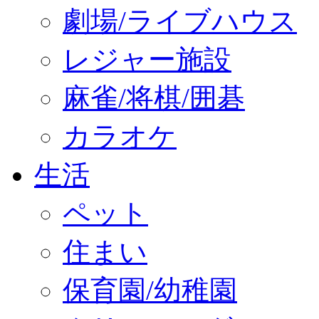
劇場/ライブハウス
レジャー施設
麻雀/将棋/囲碁
カラオケ
生活
ペット
住まい
保育園/幼稚園