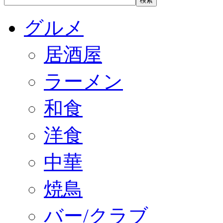
グルメ
居酒屋
ラーメン
和食
洋食
中華
焼鳥
バー/クラブ