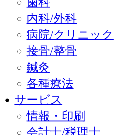
歯科
内科/外科
病院/クリニック
接骨/整骨
鍼灸
各種療法
サービス
情報・印刷
会計士/税理士