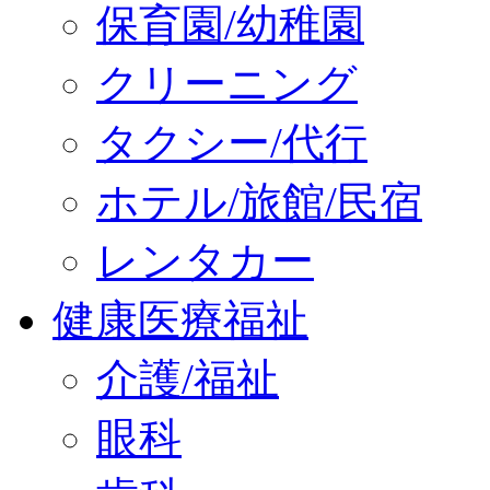
保育園/幼稚園
クリーニング
タクシー/代行
ホテル/旅館/民宿
レンタカー
健康医療福祉
介護/福祉
眼科