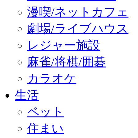
漫喫/ネットカフェ
劇場/ライブハウス
レジャー施設
麻雀/将棋/囲碁
カラオケ
生活
ペット
住まい