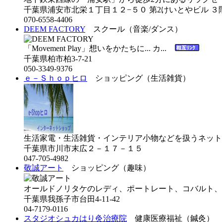
千葉県浦安市北栄１丁目１２−５０ 第2けいとやビル ３
070-6558-4406
DEEM FACTORY
スクール（音楽/ダンス）
「Movement Play」想いをかたちに... カ...
千葉県柏市柏3-7-21
050-3349-9376
ｅ－Ｓｈｏｐヒロ
ショッピング（生活雑貨）
生活家電・生活雑貨・インテリア小物などを扱うネット
千葉県市川市末広２－１７－１５
047-705-4982
敬誠アート
ショッピング（趣味）
オールドノリタケのレディ、ポートレート、コバルト、
千葉県我孫子市台田4-11-42
04-7179-0116
スタジオシュカはり灸治療院
健康医療福祉（鍼灸）