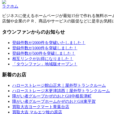
ラクホム
ビジネスに使えるホームページが最短15分で作れる無料ホー
店舗や企業のＰＲ、商品やサービスの販促などに是非お気軽
タウンファンからのお知らせ
登録件数が2000件を突破いたしました！
登録件数が1000件を突破しました！
登録件数が500件を突破しました！
相互リンクがお得になりました！
「タウンファン」地域版オープン！
新着のお店
ハローストレージ館山正木｜屋外型トランクルーム
ハローストレージ木更津請西｜屋外型トランクルーム
障がい者グループかぜのおとGH中根長津町
障がい者グループホームかぜのおとGH東平賀
買取大吉ヨークマート青葉台店
買取大吉 マルエツ牧の原店