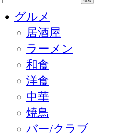
グルメ
居酒屋
ラーメン
和食
洋食
中華
焼鳥
バー/クラブ