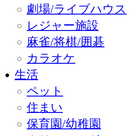
劇場/ライブハウス
レジャー施設
麻雀/将棋/囲碁
カラオケ
生活
ペット
住まい
保育園/幼稚園