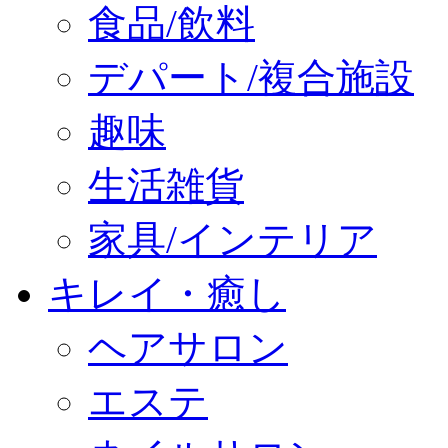
食品/飲料
デパート/複合施設
趣味
生活雑貨
家具/インテリア
キレイ・癒し
ヘアサロン
エステ