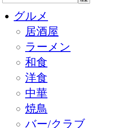
グルメ
居酒屋
ラーメン
和食
洋食
中華
焼鳥
バー/クラブ