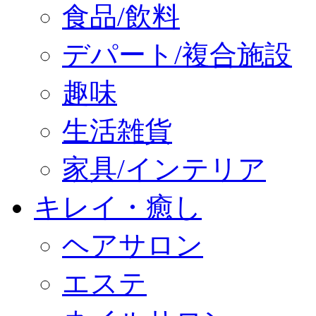
食品/飲料
デパート/複合施設
趣味
生活雑貨
家具/インテリア
キレイ・癒し
ヘアサロン
エステ