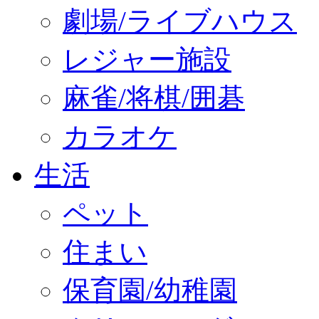
劇場/ライブハウス
レジャー施設
麻雀/将棋/囲碁
カラオケ
生活
ペット
住まい
保育園/幼稚園