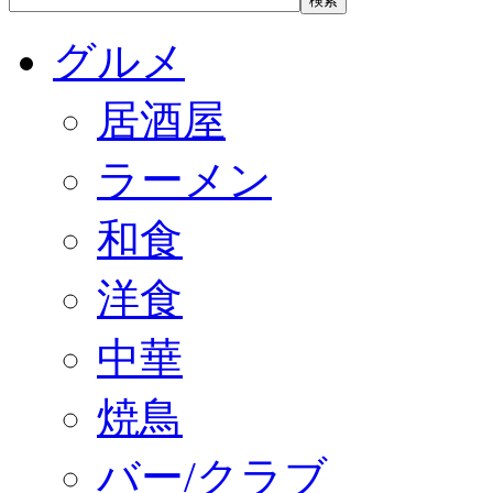
グルメ
居酒屋
ラーメン
和食
洋食
中華
焼鳥
バー/クラブ