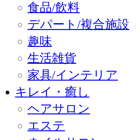
食品/飲料
デパート/複合施設
趣味
生活雑貨
家具/インテリア
キレイ・癒し
ヘアサロン
エステ