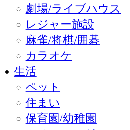
劇場/ライブハウス
レジャー施設
麻雀/将棋/囲碁
カラオケ
生活
ペット
住まい
保育園/幼稚園