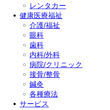
レンタカー
健康医療福祉
介護/福祉
眼科
歯科
内科/外科
病院/クリニック
接骨/整骨
鍼灸
各種療法
サービス