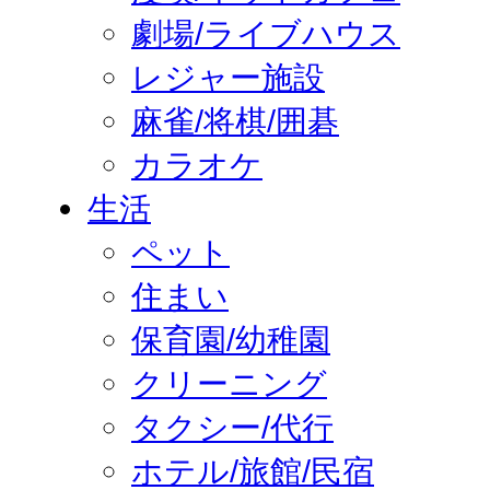
劇場/ライブハウス
レジャー施設
麻雀/将棋/囲碁
カラオケ
生活
ペット
住まい
保育園/幼稚園
クリーニング
タクシー/代行
ホテル/旅館/民宿