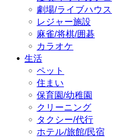
劇場/ライブハウス
レジャー施設
麻雀/将棋/囲碁
カラオケ
生活
ペット
住まい
保育園/幼稚園
クリーニング
タクシー/代行
ホテル/旅館/民宿