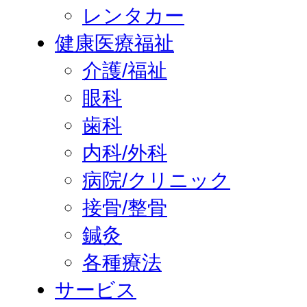
レンタカー
健康医療福祉
介護/福祉
眼科
歯科
内科/外科
病院/クリニック
接骨/整骨
鍼灸
各種療法
サービス