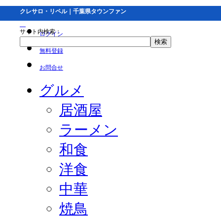
クレサロ・リペル｜千葉県タウンファン
サイト内検索：
ログイン
無料登録
お問合せ
グルメ
居酒屋
ラーメン
和食
洋食
中華
焼鳥