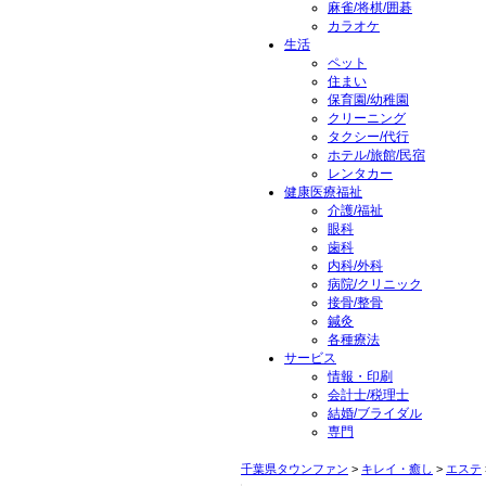
麻雀/将棋/囲碁
カラオケ
生活
ペット
住まい
保育園/幼稚園
クリーニング
タクシー/代行
ホテル/旅館/民宿
レンタカー
健康医療福祉
介護/福祉
眼科
歯科
内科/外科
病院/クリニック
接骨/整骨
鍼灸
各種療法
サービス
情報・印刷
会計士/税理士
結婚/ブライダル
専門
千葉県タウンファン
>
キレイ・癒し
>
エステ