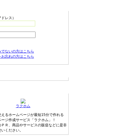
ニュー
アドレス）
みでないの方はこちら
をお忘れの方はこちら
の新着情報
ージ無料作成サービス
ラクホム
使えるホームページが最短15分で作れる
ページ作成サービス「ラクホム」！
のＰＲ、商品やサービスの販促などに是非
使いください。