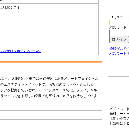
管理者メ
上貝塚３７９
ID（メール
パスワード
登録がお済
ャルサロンホームページへ
パスワード
お店から
しなら、大網駅から車で10分の場所にあるメナードフェイシャル
ホームペ
自のエステティックメソッドで、お客様の美しさを引き出しま
なケアを提案しています。アドバンスコースでは、フェイシャル
リラックスできる癒しの空間でお客様のご来店をお待ちしていま
ビジネスに
無料ホーム
店舗や企業
お気軽にお