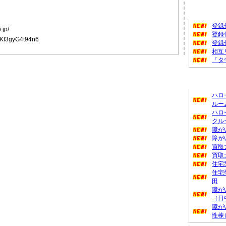
タウンフ
登録
.jp/
登録
VKt3gyG4t94n6
登録
相互
「タ
新着のお
ハロ
ルー
ハロ
クル
障が
障が
買取
買取
住宅
住宅
田
障が
（日
障が
性棟