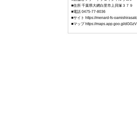
■住所 千葉県大網白里市上貝塚３７９
■電話 0475-77-8036
■サイト https://menard-fs-oamishirasato
■マップ https://maps.app.goo.gl/dGGz