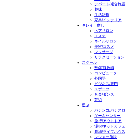
デパート/複合施設
趣味
生活雑貨
家具/インテリア
キレイ・癒し
ヘアサロン
エステ
ネイルサロン
美容/コスメ
マッサージ
リラクゼーション
スクール
塾/家庭教師
コンピュータ
外国語
ビジネス/専門
スポーツ
音楽/ダンス
芸術
遊ぶ
パチンコ/パチスロ
ゲームセンター
旅行/アウトドア
漫喫/ネットカフェ
劇場/ライブハウス
レジャー施設