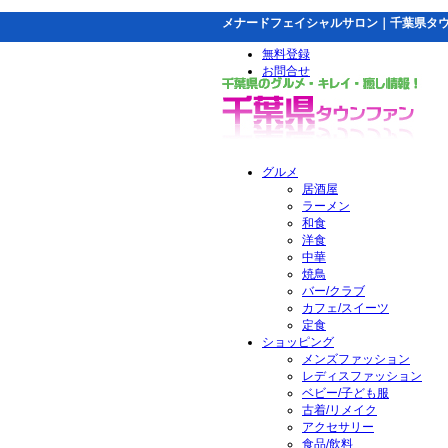
メナードフェイシャルサロン｜千葉県タ
無料登録
お問合せ
グルメ
居酒屋
ラーメン
和食
洋食
中華
焼鳥
バー/クラブ
カフェ/スイーツ
定食
ショッピング
メンズファッション
レディスファッション
ベビー/子ども服
古着/リメイク
アクセサリー
食品/飲料