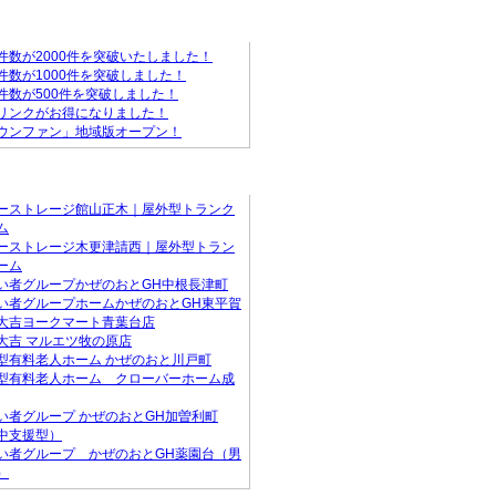
ァンからのお知らせ
件数が2000件を突破いたしました！
件数が1000件を突破しました！
件数が500件を突破しました！
リンクがお得になりました！
ウンファン」地域版オープン！
店
ーストレージ館山正木｜屋外型トランク
ム
ーストレージ木更津請西｜屋外型トラン
ーム
い者グループかぜのおとGH中根長津町
い者グループホームかぜのおとGH東平賀
大吉ヨークマート青葉台店
大吉 マルエツ牧の原店
型有料老人ホーム かぜのおと川戸町
型有料老人ホーム クローバーホーム成
い者グループ かぜのおとGH加曽利町
中支援型）
い者グループ かぜのおとGH薬園台（男
）