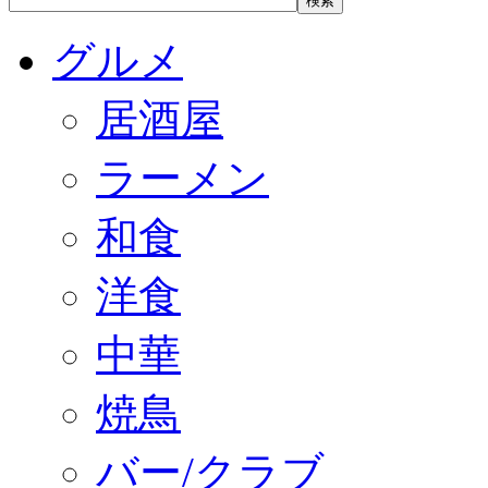
グルメ
居酒屋
ラーメン
和食
洋食
中華
焼鳥
バー/クラブ