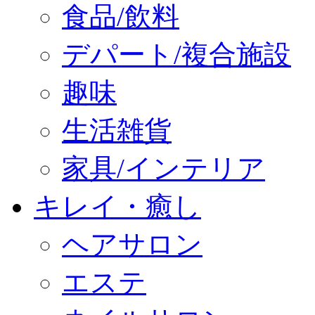
食品/飲料
デパート/複合施設
趣味
生活雑貨
家具/インテリア
キレイ・癒し
ヘアサロン
エステ