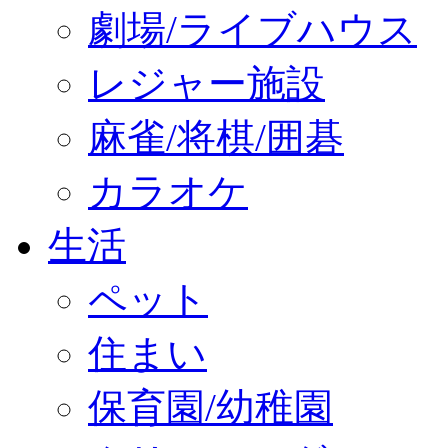
劇場/ライブハウス
レジャー施設
麻雀/将棋/囲碁
カラオケ
生活
ペット
住まい
保育園/幼稚園