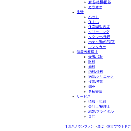
麻雀/将棋/囲碁
カラオケ
生活
ペット
住まい
保育園/幼稚園
クリーニング
タクシー/代行
ホテル/旅館/民宿
レンタカー
健康医療福祉
介護/福祉
眼科
歯科
内科/外科
病院/クリニック
接骨/整骨
鍼灸
各種療法
サービス
情報・印刷
会計士/税理士
結婚/ブライダル
専門
千葉県タウンファン
>
遊ぶ
>
旅行/アウトドア