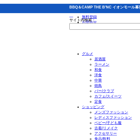
BBQ＆CAMP THE B’NC イオンモ
無料登録
サイト内検索：
お問合せ
グルメ
居酒屋
ラーメン
和食
洋食
中華
焼鳥
バー/クラブ
カフェ/スイーツ
定食
ショッピング
メンズファッション
レディスファッション
ベビー/子ども服
古着/リメイク
アクセサリー
食品/飲料