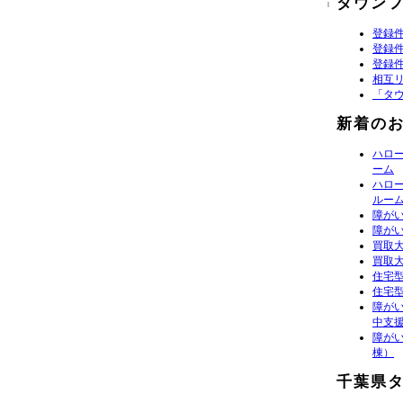
タウン
登録件
登録件
登録件
相互
「タ
新着の
ハロ
ーム
ハロ
ルー
障が
障が
買取
買取大
住宅
住宅
障がい
中支
障が
棟）
千葉県