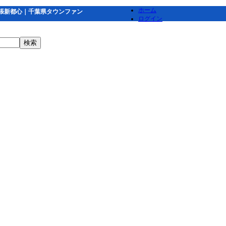
ホーム
ール幕張新都心｜千葉県タウンファン
ログイン