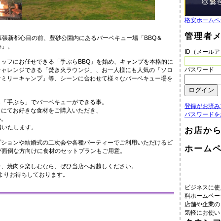
格安ホームペ
管理者
幕張新都心目の前、豊砂公園内にあるバーベキュー場「BBQ＆
心」。
ID（メール
ッフにお任せできる「手ぶらBBQ」を始め、キャンプを本格的に
パスワード
チャレンジできる「焚き火ラウンジ」、お一人様にも人気の「ソロ
ァミリーキャンプ」等、シーンに合わせて様々なバーベキュー場を
も「手ぶら」でバーベキューができる事。
登録がお済み
」にてお好きな食材をご購入いただき、
パスワードを
い。
備いたします。
お店か
プションや結婚式の二次会や各種パーティーでご利用いただけるビ
ホーム
が面倒な方向けに食材のセットプランもご用意。
ー、焼肉を楽しむなら、ぜひ当店へお越しください。
よりお待ちしております。
ビジネスに使
料ホームペー
店舗や企業の
気軽にお使い