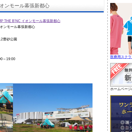
NC イオンモール幕張新都心
C イオンモール幕張新都心
12豊砂公園
医療用スクラ
00～19:00
ホームページ