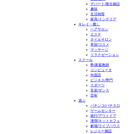
デパート/複合施設
趣味
生活雑貨
家具/インテリア
キレイ・癒し
ヘアサロン
エステ
ネイルサロン
美容/コスメ
マッサージ
リラクゼーション
スクール
塾/家庭教師
コンピュータ
外国語
ビジネス/専門
スポーツ
音楽/ダンス
芸術
遊ぶ
パチンコ/パチスロ
ゲームセンター
旅行/アウトドア
漫喫/ネットカフェ
劇場/ライブハウス
レジャー施設