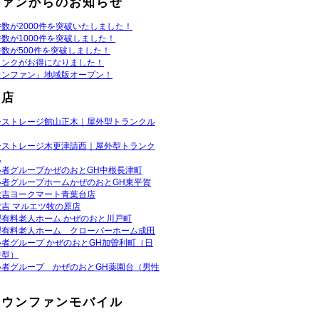
ファンからのお知らせ
数が2000件を突破いたしました！
数が1000件を突破しました！
数が500件を突破しました！
リンクがお得になりました！
ウンファン」地域版オープン！
お店
ーストレージ館山正木｜屋外型トランクル
ーストレージ木更津請西｜屋外型トランク
ム
い者グループかぜのおとGH中根長津町
い者グループホームかぜのおとGH東平賀
大吉ヨークマート青葉台店
吉 マルエツ牧の原店
型有料老人ホーム かぜのおと川戸町
型有料老人ホーム クローバーホーム成田
者グループ かぜのおとGH加曽利町（日
援型）
い者グループ かぜのおとGH薬園台（男性
タウンファンモバイル