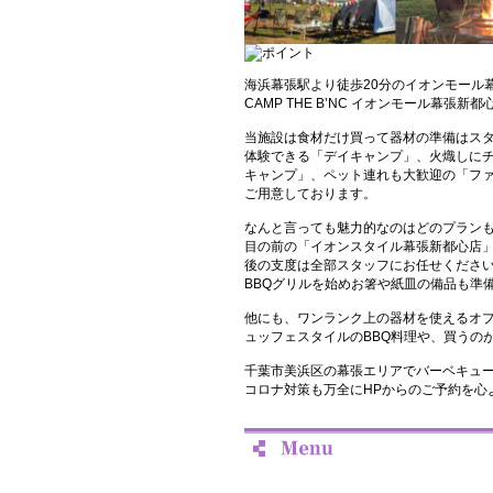
海浜幕張駅より徒歩20分のイオンモール
CAMP THE B’NC イオンモール幕張新都
当施設は食材だけ買って器材の準備はスタ
体験できる「デイキャンプ」、火熾しに
キャンプ」、ペット連れも大歓迎の「フ
ご用意しております。
なんと言っても魅力的なのはどのプラン
目の前の「イオンスタイル幕張新都心店
後の支度は全部スタッフにお任せくださ
BBQグリルを始めお箸や紙皿の備品も準
他にも、ワンランク上の器材を使えるオ
ュッフェスタイルのBBQ料理や、買うの
千葉市美浜区の幕張エリアでバーベキュ
コロナ対策も万全にHPからのご予約を心